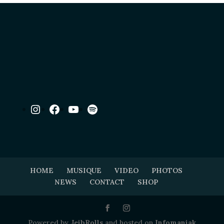
Instagram
Facebook
YouTube
Spotify
HOME
MUSIQUE
VIDEO
PHOTOS
NEWS
CONTACT
SHOP
Powered by
JeibRolls
and hosted on
Infomaniak